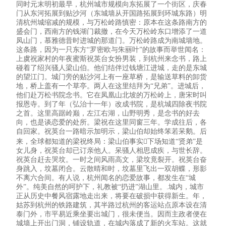
同时元末明初最早，杭州城市规模向东拓展了一个街区，庆春
门从东河拓展到贴沙河（东城墙从开国路拓展到环城东路）明
清杭州城缩减的规模，与万松岭路慎密：原本在这条路南方的
盛会门，西南方的钱湖门裁撤，在今天万松岭东口增添了一道
凤山门，慕雅德昔时进城的那道门。万松岭路成为南城墙地。
这条路，因为一只东方“罗密欧与朱丽叶”的故事而举世闻名：
上虞祝家村的年夜蜜斯祝英台女扮男装，到杭州来念书，路上
碰着了绍兴骚人梁山伯。他们结伴过钱塘江进城，走的是东城
的望江门。城门旁的贴沙河上有一座草桥，是输送草料的卸货
地，桥上盖有一个草亭。两人在这里结拜为“兄弟”。进城后，
他们赴万松书院念书。它在凤凰山北坡的万松岭上，唐宋时叫
报恩寺。到了年（弘治十一年）改成书院，是杭城四除夜书院
之首。这里高踞岭巅，左江右湖，山野明秀，是念书的好去
向，也是谈恋爱的处所。梁祝在这里同窗三年。学成往后，各
自回家。祝英台一路暗示加明示，梁山伯却始终笨若呆鹅。后
来，全球都知道的梁祝终局：梁山伯事实下场知道“贤弟”是
女儿身，祝英台却已订亲他人。呆骚人相思成疾，与世长辞。
祝英台赶去哭坟。一时之间风雨高文，梁坟竟裂开。祝英台奋
身跳入，坟墓闭合。云散晴和时，坟墓里飞出一双胡蝶，形影
不离六合间。有人说，杭州闻名的恋爱故事，都发生在“城
外”。纯美自然的呵护下，礼教被“扔进”湖山里。.城内，城市
正从历史中餐风宿露地走出来，将要在破损中获得新生。年，
姑苏到杭州的铁路建筑，其半路过杭州的客运站点原本设在清
泰门外，市平易近乘坐要出城门，很未便当。因而主政者便在
城墙上开出门洞，铺设轨道，在城内落成了新的火车站。这就