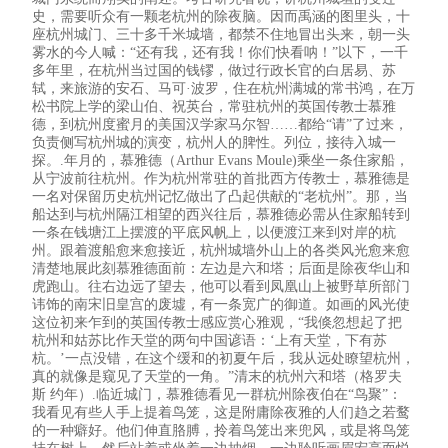
史，需要听众有一颗老杭州的除夜脑。因而禹涵的图里头，十
座杭州城门、三十多千米城墙，都禁不住地冒出头来，朝一头
雾水的今人喊：“还有我，还有我！你们快看呐！”以下，一千
多年里，在杭州当过国的钱镠，做过行政长官的白居易、苏
轼，来旅游的安石、马可·波罗，住在杭州满城的常书鸿，在万
松书院上学的梁山伯、祝英台，常驻杭州的英国传教士慕雅
德，到杭州度蜜月的美国汉学家马尔智……都给“请”了过来，
负责侧写杭州城的演变，杭州人的脾性。列位，接待入城一
探。.年月的，慕雅德（Arthur Evans Moule)乘坐一条住家船，
从宁波前往杭州。作为杭州常驻的首批西方传教士，慕雅德是
一名对保留历史杭州记忆做出了凸起供献的“老杭州”。那，当
船达到与杭州隔江相望的西兴往后，慕雅德必需从住家船转到
一条在钱塘江上摆渡的平底风帆上，以便渡江来到对岸的杭
州。跟着渡船愈来愈接近，杭州城墙外山上的各类风光愈来愈
清楚地展此刻慕雅德面前：左边是六和塔；后面是除夜华山和
虎跑山。往右边远了望去，他可以看到凤凰山上被野草所部门
讳饰的南宋旧皇宫的废墟，有一条宽广的御道。如画的风光使
这位初来乍到的英国传教士感应赏心雅观，“我倏忽想起了把
杭州和姑苏比作天堂的两句中国谚语：‘上有天堂，下有苏
杭。’一点没错，在这个缓和的初夏午后，我从远处瞭望杭州，
真的就像是窥见了天堂的一角。”清末的杭州六和塔（格罗夫
斯 约年）.临近城门，慕雅德看见一群杭州除夜伯在“鸟聚”：
我看见有些人手上提着鸟笼，这是附庸除夜雅的人们趋之若鹜
的一种癖好。他们伸直胳膊，拎着鸟笼出来兜风，或是将鸟笼