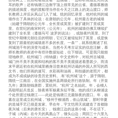
挂在树上，然后站着或坐着一边抽烟，一边聆听画眉宏亮而悦
耳的歌声；还有钱塘江边衡宇顶上很常见的云雀。遵循慕雅德
的描述揣度，他的渡船理当停在今天之江路上的龙山渡口，师
长教师上岸后从凤山门入了城。统的回忆录里，他对杭州的城
墙作出了具体的论说：在唐朝的公元年，杭州最古老的城墙
（始建于隋朝的公元年，全长里或英里）被扩建到了里或英
里。在世纪的南宋时代（公元年），杭州的城墙仿佛又继续扩
建到了全长里（遵循马可·波罗的说法），或除夜约英里。到了
世纪中期继元朝往后的明朝，它们又被缩短到了英里，或是恢
复到了跟最初的城墙差不多的长度。一条“”，就系统阐述了杭
州城池千年的演变与成长。当然今天考古证实的信息注解，慕
师长教师的表述中有些许数据短处，往下细说。可是我只能烦
琐地睁开。杭州城门（特纳摄）中文史料中，对杭州古城墙、
城门外不美不美观和结构的客不美不美观描述着墨甚少。而清
末平易近初在杭州城里栖身活曾来杭州访谒的外国人所写的西
文书，他们所画的速写、水彩画和油画，和拍摄的老照片，都
成为不成或缺的珍贵历史资料。.有“杭州城”这个，源于隋朝。
隋统一江南后，在全国实施州县两级处所行政轨制。年（开皇
九年）废陈朝钱唐郡，置杭州。“杭州”之名始此。年，会稽人
高聪明起兵造反，除夜将军杨素东征平叛。他的戎行从柳浦这
个处所渡过钱塘江——此处是钱塘江北最除夜的渡口。年，杨
素在这里成立杭州城，“移州于柳浦西，依山筑城”。那时华夏
的造城手艺已很是发家。早在年，宇文恺用天就建造了首都除
夜兴城（后来的唐长安）。钱塘江边的这座小城，不在话下。
子城（内城）在今天的凤凰山下，馒头山边；周回三十六里九