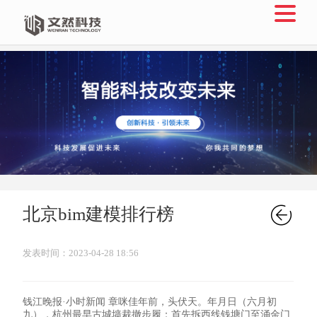

北京bim建模排行榜
发表时间：2023-04-28 18:56
钱江晚报·小时新闻 章咪佳年前，头伏天。年月日（六月初
九），杭州最早古城墙裁撤步履：首先拆西线钱塘门至涌金门