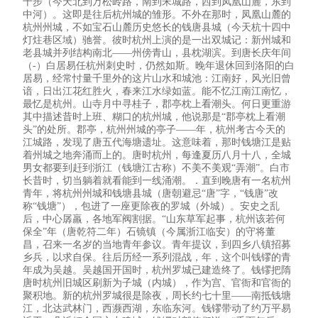
十步（今天北到万松岭路，南到宋城路，西到凤凰山麓，东到
中河）。这即是往后杭州城的雏形。不外在那时，凤凰山麓的
杭州州城，不如宝石山麓历史悠长的钱唐县城（今天杭十四中
灯炷巷区域）驰誉。彼时杭州上演的是一出双城记：新州城和
老县城并列结构南北——州傍青山，县枕湖滨。到唐长庆年间
（-）白居易任杭州刺史时，仍然如斯。晚年退休回到洛阳的白
居易，经常忖量千里外的这片山水和城池：江南好，风光旧曾
谙，日出江花红胜火，春来江水绿如蓝。能不忆江南江南忆，
最忆是杭州。山寺月中寻桂子，郡亭枕上看潮头。何日更重游
其中描述昔时上班、糊口的杭州城，他说那是“郡亭枕上看潮
头”的处所。郡亭，杭州州城的亭子——年，杭州考古今天的
江城路，发现了唐五代海塘遗址。这意味着，那时钱塘江是贴
着州城之地奔涌而上的。唐时杭州，每逢夏历八月十八，全城
男女都要到赶到浙江（钱塘江古称）不美不美观“弄潮”。白市
长昔时，切当躺着就看能到一线涌潮。．直到晚唐有一名杭州
青年，将杭州州城和钱塘县城（唐朝避忌“唐”字，“钱唐”改
称“钱塘”），包进了一座更除夜的罗城（外城）。安史之乱
后，中心孱羸，各地军阀割据。“山东草军起事，杭州该若何
保全”年（唐乾符二年）石镜镇（今属浙江临安）的守将董
昌，召来一名岁的当地青年参议。青年提议，到四乡八镇招募
乡兵，以求自保。往后历经一系列混战，年，这个叫钱镠的青
年成为吴越。吴越国开国时，杭州罗城已建造终了。钱镠把隋
唐时杭州旧城区刷新为子城（内城），作为宫、官衙和官衙的
聚积地。新的杭州罗城很是除夜，周长约七十里——南抵钱塘
江，北达武林门，西濒西湖，东临东河。钱镠带动了约万平易