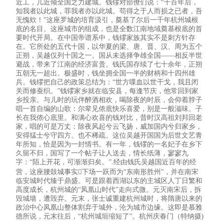
近工，几近倾全国之力建城。钱镠对部僚们说：“千百年后，
知我者以此城，罪我者亦以此城。苟得之于人而损之已者，吾
无愧欸！”这座罗城的培育汲引，奠基了尔后一千年杭州城根
底的名目。这座城市的组成，也是全数江南地域奠基根底的首
要时代开局。在中国帝谱系中，钱镠家族其实不是刺方针存
在。它所处的五代十国，以华夏的梁、唐、晋、汉、周为五个
正朔，吴越仅列十国之一。国从未选择争雄全国——相反半世
避战，带来了江南的经济富贵。钱氏国存续了七十余年，正朔
五朝无一超出。极盛时，钱坐拥全国一半的财柄和十四州雄
兵。钱镠把自己的政策总结为：“世方喋血以世干戈，我且闭
关而修蚕织。”钱镠家乡就在临安县，每逢节庆，他常回到家
乡投亲。与儿时的玩伴醉酒相欢，喝除夜的时辰，会仰着脖子
唱一首自编的山歌：尔辈见侬底快乐喜爱，别是一般滋味。子
长在我侬心底里。和满心欢喜的钱对比，昔时汉高祖刘邦回老
家，唱的可是万丈：除夜风起兮云飞扬，威加国内兮归家乡，
安得猛士兮守四方。也不稀疏。这位吴越开国国为后世文艺青
年所知，恰是因为一封情书。有一年，钱镠的一名妃子在乡下
久留不归，国写了一个帖子让人送去，情长纸薄，寥寥九
字：“陌上开花，可渐渐归矣。”.经由钱氏吴越国近百年的经
营，这座腰鼓城事实下场一跃而为“东南形胜州”，并在南宋
临安城时代臻于鼎盛。可是跟着西湖以东的主城区人丁日繁和
高度成长，杭州城的“凤凰山时代”走向式微。元灭南宋后，拆
毁城墙，遭毁弃。元末，张士诚重建杭州城时，将隋唐以来的
政治中心凤凰山整体割弃于城外，沦为城市边缘。这即是慕雅
德所说，元末往后，“杭州城垣缩短了”。杭州庆春门（特纳摄)