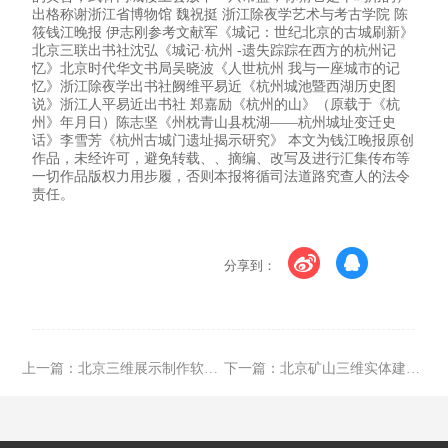
出格称谢浙江省博物馆 魏祝挺 浙江除夜学艺术与考古学院 陈
筱钱江晚报 伊志刚参考文献军《城记：世纪北京的古城刷新》
北京三联出书社沈弘《城记·杭州 -遗失踪踪在西方的杭州记
忆》北京时代华文书局吴晓波《人世杭州 我与一座城市的记
忆》浙江除夜学出书社阙维平易近《杭州城池暨西湖历史图
说》浙江人平易近出书社 郑嘉励《杭州的山》（原载于《杭
州》年月日）陈志坚《州枕青山县枕湖——杭州城址变迁史
话》李雪芳《杭州古城门遗址揭示研究》 本文为钱江晚报原创
作品，未经许可，避免转载、、摘编、改写及进行汇集传布等
一切作品版权力用步履，否则本报将循司法道路究查人的法令
责任。
分享到：
上一篇：
北京三维展示制作软件生产厂家
下一篇：
北京矿山三维实体建模软件中文