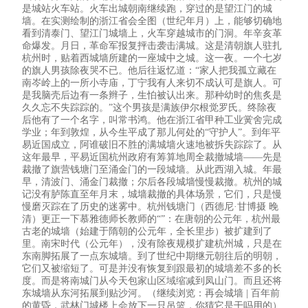
是城站火车站。火车出城朝南继续跑，穿过的是望江门的城
墙。在实测绘制的浙江省会全图（世纪年月）上，能够切确地
看到清泰门、望江门城墙上，火车穿越城市的门洞。年辛亥革
命爆发。月日，革命军报复抨击袭击满城。这是清朝旗人驻扎
杭州时，贴着西城墙所建的一座城中之城。这一夜。一个七岁
的旗人男孩除夜哭不已。他后往返忆道：“家人把我孤立藏在
南岑岭上的一所小寺庙，丁宁我有人来切不成认可是旗人。可
是我脑壳后边有一条辫子，生怕被认出来。那种幼时的焦炙是
久久忘不失踪踪的。”这个男孩是满族伊尔根觉罗氏。终除夜
后他有了一个名字，叫常书鸿。他在浙江省甲种工业黉舍完成
学业；年到敦煌，从今生平成了那儿何处的“守护人”。到年平
易近国成立，阿谁破旧不胜的满城墙火速地被拆失踪踪了。从
这年最早，平易近国杭州政府有筹算地周全裁撤城墙——先是
裁撤了旗营钱塘门至涌金门的一段城墙。从此西湖入城。年最
早，清波门、涌金门裁撤；尔后各段城墙慢慢裁撤。杭州的城
记没有胪陈直至年月末，城墙裁撤的具体场景，它们，只是慢
慢磨灭踪在了历史的迷雾中。杭州钱塘门（西德尼·甘博摄 晚
清）更正一下慕雅德师长教师的“”：在唐朝的公元年，杭州最
古老的城墙（始建于隋朝的公元年，全长里步）被扩建到了
里。南宋时代（公元年），没有除夜规模扩建杭州城，只是在
东南脚拓展了一点东城墙。到了世纪中期继元朝往后的明朝，
它们又被缩短了。可是并没有恢复到跟最初的城墙差不多的长
度。而是将南城门从今天包家山区域缩减到凤山门。而且还将
东城墙从东河拓展到贴沙河。（继续浏览：再会城墙 | 百年前
的黄昏，武林门城楼上会放下一只吊篮，你猜它是干吗用的）