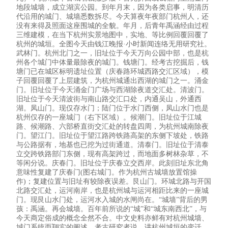
地段城墙，成立湖滨公园。到年月末，因为各类启事，明清历
代沿用的城门、城墙悉数拆尽。今天算夜年夜部门杭州人，还
没有来得及照面这座围城的全貌。年月，后青年禹涵经由过程
三维建模，在当下杭州实景地图中，实地、等比例回覆回覆了
杭州的城垣。全图今天由钱江晚报·小时新闻连络无用研究社。
武林门。杭州北门之一，旧址位于今天万向公园中部，也是杭
州各个城门中体量最除夜的城门。钱塘门。经考古挖掘后，钱
塘门已在城区标明遗址位置（庆春路环城西路交汇区域），模
子回覆回覆了上层建筑，为杭州城通出西湖的城门之一。涌金
门。旧址位于今天涌金门广场与西湖除夜道交汇处。清波门。
旧址位于今天清波街与南山路交汇口处，内通吴山，外通西
湖。凤山门。现仅存水门；陆门位于水门西侧，凤山水门也是
杭州仅存的一座城门（右下区域）。候潮门。旧址位于江城
路、候潮路、六部桥直街交汇处的转盘四周，为杭州城南除夜
门。望江门。旧址位于望江路跨铁路高架的东侧下坡处，铁路
与公路据有，地基也已挖为过街通道。清泰门。旧址位于清泰
立交跨铁路部门东侧，现有高架跨过，而地面多树林杂草，不
等闲分说。庆春门。旧址位于庆春立交西岸。此刻旧址东北角
意味性复建了庆春门(图右城门。作为杭州古城墙放置馆操
作)；复建位置与旧址有较除夜误差。艮山门。环城北路与开国
北路交汇处，运河南岸，也是杭州城与运河相距比来的一座城
门。现艮山水门处，运河水入城的水闸尚在。“城墙”背后的男
孩：禹涵。再会城墙。百年前所说的“城”和“城东南西北”，与
今天商定俗成的概念全然不合。中文史料亦鲜有对杭州城墙、
城门系统而翔实的阐述。考古研究者说，讲杭州城垣的变迁