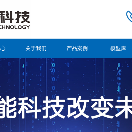
中心
关于我们
产品案例
模型库