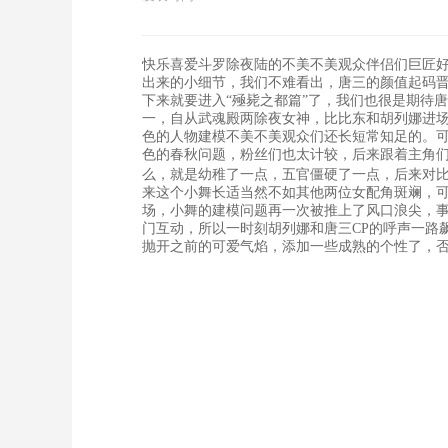
快乐喜爱斗罗除夜陆的不美不美观众伴侣们巨匠
出来的小细节，我们不难看出，唐三的颜值起码
下来就要进入“殛毙之都篇”了，我们也很是期待
一，自从武魂殿两除夜女神，比比东和胡列娜进场
色的人物建模不美不美观众们还长短常知足的。
色的春秋问题，粉丝们也太计较，后来跟着主角
么，就是幼稚了一点，五官僵硬了一点，后来对
来这个小舞长适当然不如其他两位女配角斑斓，
场，小舞的建模问题再一次被推上了风口浪尖，
门互动，所以一时刻胡列娜和唐三CP的呼声一路
抛开之前的可爱气焰，添加一些成熟的个性了，