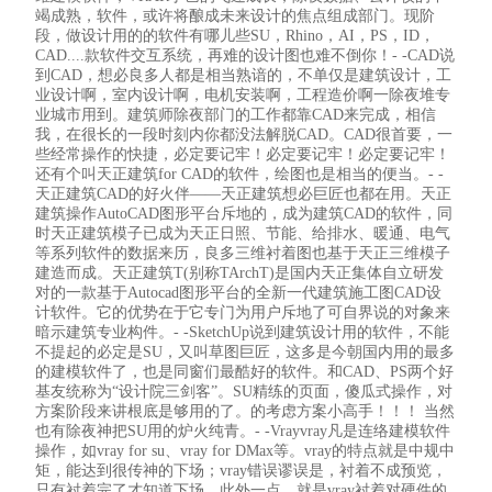
竭成熟，软件，或许将酿成未来设计的焦点组成部门。现阶
段，做设计用的的软件有哪儿些SU，Rhino，AI，PS，ID，
CAD....款软件交互系统，再难的设计图也难不倒你！- -CAD说
到CAD，想必良多人都是相当熟谙的，不单仅是建筑设计，工
业设计啊，室内设计啊，电机安装啊，工程造价啊一除夜堆专
业城市用到。建筑师除夜部门的工作都靠CAD来完成，相信
我，在很长的一段时刻内你都没法解脱CAD。CAD很首要，一
些经常操作的快捷，必定要记牢！必定要记牢！必定要记牢！
还有个叫天正建筑for CAD的软件，绘图也是相当的便当。- -
天正建筑CAD的好火伴——天正建筑想必巨匠也都在用。天正
建筑操作AutoCAD图形平台斥地的，成为建筑CAD的软件，同
时天正建筑模子已成为天正日照、节能、给排水、暖通、电气
等系列软件的数据来历，良多三维衬着图也基于天正三维模子
建造而成。天正建筑T(别称TArchT)是国内天正集体自立研发
对的一款基于Autocad图形平台的全新一代建筑施工图CAD设
计软件。它的优势在于它专门为用户斥地了可自界说的对象来
暗示建筑专业构件。- -SketchUp说到建筑设计用的软件，不能
不提起的必定是SU，又叫草图巨匠，这多是今朝国内用的最多
的建模软件了，也是同窗们最酷好的软件。和CAD、PS两个好
基友统称为“设计院三剑客”。SU精练的页面，傻瓜式操作，对
方案阶段来讲根底是够用的了。的考虑方案小高手！！！ 当然
也有除夜神把SU用的炉火纯青。- -Vrayvray凡是连络建模软件
操作，如vray for su、vray for DMax等。vray的特点就是中规中
矩，能达到很传神的下场；vray错误谬误是，衬着不成预览，
只有衬着完了才知道下场。此外一点，就是vray衬着对硬件的