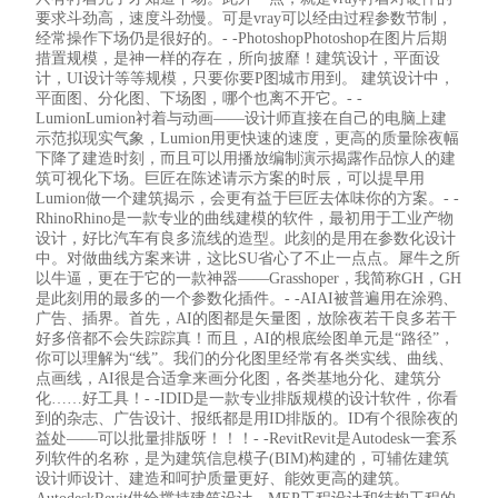
要求斗劲高，速度斗劲慢。可是vray可以经由过程参数节制，
经常操作下场仍是很好的。- -PhotoshopPhotoshop在图片后期
措置规模，是神一样的存在，所向披靡！建筑设计，平面设
计，UI设计等等规模，只要你要P图城市用到。 建筑设计中，
平面图、分化图、下场图，哪个也离不开它。- -
LumionLumion衬着与动画——设计师直接在自己的电脑上建
示范拟现实气象，Lumion用更快速的速度，更高的质量除夜幅
下降了建造时刻，而且可以用播放编制演示揭露作品惊人的建
筑可视化下场。巨匠在陈述请示方案的时辰，可以提早用
Lumion做一个建筑揭示，会更有益于巨匠去体味你的方案。- -
RhinoRhino是一款专业的曲线建模的软件，最初用于工业产物
设计，好比汽车有良多流线的造型。此刻的是用在参数化设计
中。对做曲线方案来讲，这比SU省心了不止一点点。犀牛之所
以牛逼，更在于它的一款神器——Grasshoper，我简称GH，GH
是此刻用的最多的一个参数化插件。- -AIAI被普遍用在涂鸦、
广告、插界。首先，AI的图都是矢量图，放除夜若干良多若干
好多倍都不会失踪踪真！而且，AI的根底绘图单元是“路径”，
你可以理解为“线”。我们的分化图里经常有各类实线、曲线、
点画线，AI很是合适拿来画分化图，各类基地分化、建筑分
化……好工具！- -IDID是一款专业排版规模的设计软件，你看
到的杂志、广告设计、报纸都是用ID排版的。ID有个很除夜的
益处——可以批量排版呀！！！- -RevitRevit是Autodesk一套系
列软件的名称，是为建筑信息模子(BIM)构建的，可辅佐建筑
设计师设计、建造和呵护质量更好、能效更高的建筑。