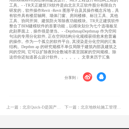
AutodeskRevit供给撑持建筑设计、MEP工程设计和结构工程的
工具。- -TR天正建筑TR软件是由北京天正软件股分有限自力
研发的，软件操作Revit -Revit 图形平台及其操作概念斥地，具
有软件具有楼层轴网、墙体门窗、房间楼梯、标注工具、其他
工具、协同开洞、建筑防火等除夜功能模块。TR天正建筑软件
整合了BIM建模软件的首要功能，以模块划分为七个选项板呈
此刻界面上，操作很是便当。- -DepthmapDepthmap 作为空间
句法的专用分化软件, 正在空间结构分化规模获得愈来愈普遍
的操作。作为一个孤立的软件平台, 其浸染是分化空间的汇集
结构。Depthm ap 的研究规模不单仅局限于建筑内部及建筑之
间的空间, 它可以扩除夜到全数城市甚至国家的空间规模。除
这些你还知道甚么设计软件。。。。。。文章来历于汇集
分享到：
上一篇：
北京Quick-D是国产软件吗
下一篇：
北京地铁站施工管理三维建模管理软件自动编程