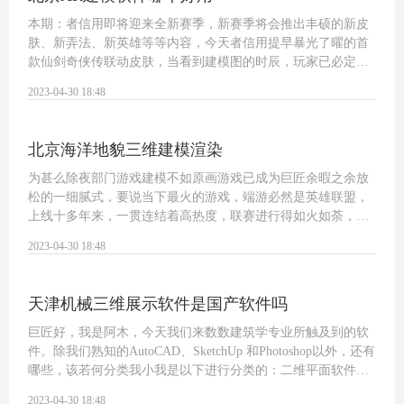
本期：者信用即将迎来全新赛季，新赛季将会推出丰硕的新皮
肤、新弄法、新英雄等等内容，今天者信用提早暴光了曜的首
款仙剑奇侠传联动皮肤，当看到建模图的时辰，玩家已必定入
手。文|飞梦者信用本赛季即将竣事，新赛季开启时刻定在月日
2023-04-30 18:48
摆布，每当新赛季开启前城市一些新赛…
北京海洋地貌三维建模渲染
为甚么除夜部门游戏建模不如原画游戏已成为巨匠余暇之余放
松的一细腻式，要说当下最火的游戏，端游必然是英雄联盟，
上线十多年来，一贯连结着高热度，联赛进行得如火如荼，新
英雄新皮肤也是一个接一个的出。而手游非者信用莫属，也是
2023-04-30 18:48
具有属于自己的职业赛事，当下年青人几…
天津机械三维展示软件是国产软件吗
巨匠好，我是阿木，今天我们来数数建筑学专业所触及到的软
件。除我们熟知的AutoCAD、SketchUp 和Photoshop以外，还有
哪些，该若何分类我小我是以下进行分类的：二维平面软件三
维几何建模软件三维信息建模软件（BIM）分化软件后期措置
2023-04-30 18:48