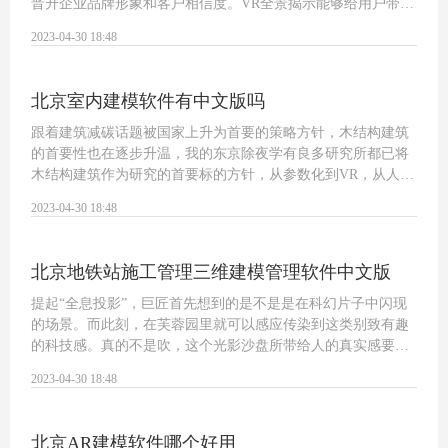
晋升企业品牌形象和客户相信度。VR全景揭示能够给用户带来
强烈视觉体验，这类沉浸感让用户可以深度介入其中，感同身
2023-04-30 18:48
受，是以作为品牌营销长短常契合的。V…
北京室内建模软件有中文版吗
跟着建筑减碳话题被国家上升为首要的策略方针，木结构建筑
的首要性也在逐步升温，我的东京除夜学有良多研究所都已将
木结构建筑作为研究的首要标的方针，从参数化到VR，从人工
智能到交互，从建筑物理气象到抗震。总而言之，真的是在花
2023-04-30 18:48
式玩木头。所以，今天就给巨匠带出处坂…
北京地铁站施工管理三维建模管理软件中文版
提起“全息投影”，巨匠首先想到的是不是是在科幻片子中闪现
的场景。而此刻，在芙蓉园里就可以感应传染到这类别致有趣
的科技感。真的不是吹，这个光影沙盘所带给人的真实感要超
越许除夜都字沙盘，那种当面而来的震动感可不是简简单能做
2023-04-30 18:48
到的。位于紫云楼一楼的唐·长安…
北京AR建模软件哪个好用