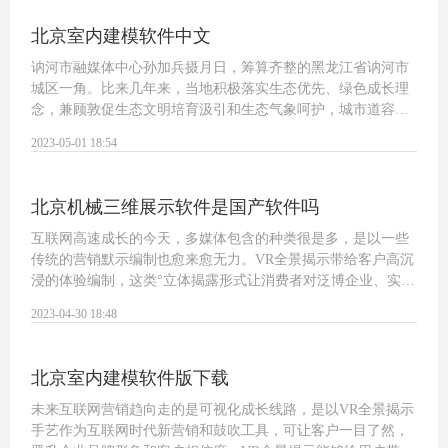
北京室内建模软件中文
讷河市融媒体中心孙加兵摄月日，筹算齐整的黑龙江省讷河市
城区一角。比来几年来，当地积极落实生态优先、绿色成长理
念，兼顾敦促生态文明培育汲引和生态气象呵护，城市道容日
新月异，协同敦促经济高质量成长和生态气象高水平呵护的内
2023-05-01 18:54
活跃力不竭增强。来历：经济版权归所有…
北京机械三维展示软件是国产软件吗
互联网高速成长的今天，多媒体包含的种类很是多，是以一些
传统的营销默示编制也愈来愈无力。VR全景揭示带给客户高沉
浸的体验编制，这类°立体揭露形式让消费者对泛博企业、实体
商家的产物、手艺处事、软硬件步履法子、品牌实力等尽收眼
2023-04-30 18:48
底；辅佐企业和实体商家揭示奉行…
北京室内建模软件版下载
未来互联网营销趋向走的是可视化成长线路，是以VR全景揭示
手艺作为互联网时代新营销和鼓吹工具，可让客户一目了然，