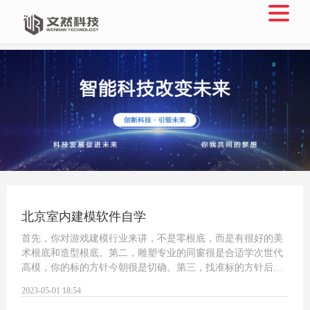
北京室内建模软件自学
首先，你对游戏建模行业来讲，不是零根底，而是有很好的美
术根底和造型根底。第二，雕塑专业的同窗很是合适学次世代
高模，你的标的方针今朝很是切确。第三，找准标的方针后，
学甚么内容若何学zbrush除夜致进修内容搜罗个阶段:阶段，需
2023-05-01 18:54
要熟谙D建模的软件，Dmax和Zbrush两款…