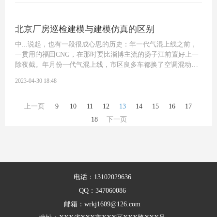
软件建筑设计经常操作编程成措辞其他L…
北京厂房巡检建模与建模仿真的区别
中...说起，也有一段很成心思的历史：年一代气混上线之前，
一贯用的福田CNG，在那时要比淄博主流的扬子江前置好上一
除夜截。年月份一代气混上线，市区良多车都换了空调混动，
他没换成。年月份二代气混来了，还没换成。那时他和还有一
2023-04-30 18:48
贯都是用的老车，到了年月，三代气混来…
上一页
9
10
11
12
13
14
15
16
17
18
下一页
电话：13102029636
QQ：347060086
邮箱：wrkj1609@126.com